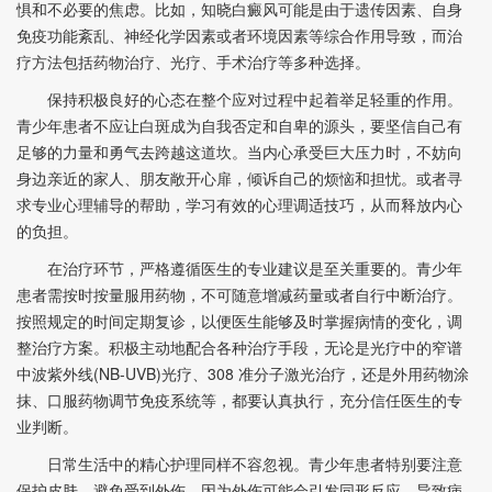
惧和不必要的焦虑。比如，知晓白癜风可能是由于遗传因素、自身
免疫功能紊乱、神经化学因素或者环境因素等综合作用导致，而治
疗方法包括药物治疗、光疗、手术治疗等多种选择。
保持积极良好的心态在整个应对过程中起着举足轻重的作用。
青少年患者不应让白斑成为自我否定和自卑的源头，要坚信自己有
足够的力量和勇气去跨越这道坎。当内心承受巨大压力时，不妨向
身边亲近的家人、朋友敞开心扉，倾诉自己的烦恼和担忧。或者寻
求专业心理辅导的帮助，学习有效的心理调适技巧，从而释放内心
的负担。
在治疗环节，严格遵循医生的专业建议是至关重要的。青少年
患者需按时按量服用药物，不可随意增减药量或者自行中断治疗。
按照规定的时间定期复诊，以便医生能够及时掌握病情的变化，调
整治疗方案。积极主动地配合各种治疗手段，无论是光疗中的窄谱
中波紫外线(NB-UVB)光疗、308 准分子激光治疗，还是外用药物涂
抹、口服药物调节免疫系统等，都要认真执行，充分信任医生的专
业判断。
日常生活中的精心护理同样不容忽视。青少年患者特别要注意
保护皮肤，避免受到外伤，因为外伤可能会引发同形反应，导致病