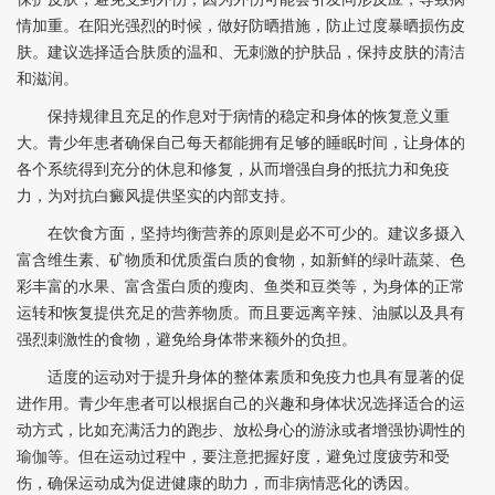
情加重。在阳光强烈的时候，做好防晒措施，防止过度暴晒损伤皮
肤。建议选择适合肤质的温和、无刺激的护肤品，保持皮肤的清洁
和滋润。
保持规律且充足的作息对于病情的稳定和身体的恢复意义重
大。青少年患者确保自己每天都能拥有足够的睡眠时间，让身体的
各个系统得到充分的休息和修复，从而增强自身的抵抗力和免疫
力，为对抗白癜风提供坚实的内部支持。
在饮食方面，坚持均衡营养的原则是必不可少的。建议多摄入
富含维生素、矿物质和优质蛋白质的食物，如新鲜的绿叶蔬菜、色
彩丰富的水果、富含蛋白质的瘦肉、鱼类和豆类等，为身体的正常
运转和恢复提供充足的营养物质。而且要远离辛辣、油腻以及具有
强烈刺激性的食物，避免给身体带来额外的负担。
适度的运动对于提升身体的整体素质和免疫力也具有显著的促
进作用。青少年患者可以根据自己的兴趣和身体状况选择适合的运
动方式，比如充满活力的跑步、放松身心的游泳或者增强协调性的
瑜伽等。但在运动过程中，要注意把握好度，避免过度疲劳和受
伤，确保运动成为促进健康的助力，而非病情恶化的诱因。