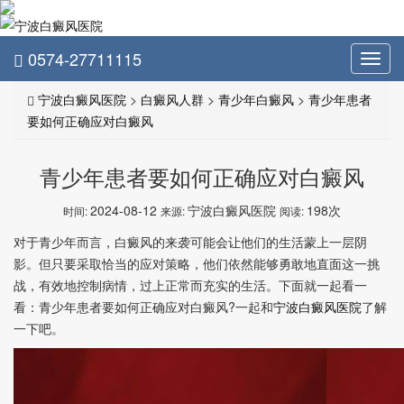
0574-27711115
Toggl
navig
宁波白癜风医院
>
白癜风人群
>
青少年白癜风
>
青少年患者
要如何正确应对白癜风
青少年患者要如何正确应对白癜风
2024-08-12
宁波白癜风医院
198次
时间:
来源:
阅读:
对于青少年而言，白癜风的来袭可能会让他们的生活蒙上一层阴
影。但只要采取恰当的应对策略，他们依然能够勇敢地直面这一挑
战，有效地控制病情，过上正常而充实的生活。下面就一起看一
看：青少年患者要如何正确应对白癜风?一起和
宁波白癜风医院
了解
一下吧。