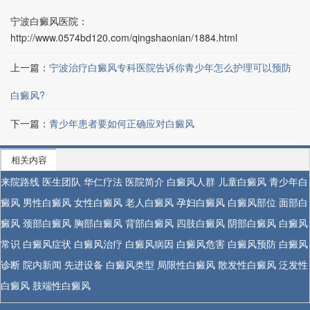
宁波白癜风医院：
http://www.0574bd120.com/qingshaonian/1884.html
上一篇：
宁波治疗白癜风专科医院告诉你青少年怎么护理可以预防
白癜风?
下一篇：
青少年患者要如何正确应对白癜风
相关内容
来院路线
医生团队
华仁疗法
医院简介
白癜风人群
儿童白癜风
青少年白
癜风
男性白癜风
女性白癜风
老人白癜风
孕妇白癜风
白癜风部位
面部白
癜风
颈部白癜风
胸部白癜风
背部白癜风
四肢白癜风
阴部白癜风
白癜风
常识
白癜风症状
白癜风治疗
白癜风病因
白癜风危害
白癜风预防
白癜风
诊断
院内新闻
先进设备
白癜风类型
局限性白癜风
散发性白癜风
泛发性
白癜风
肢端性白癜风