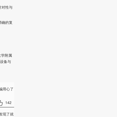
针对性与
精确的复
大学附属
测设备与
编用心了
142
发现了就