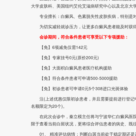
大学皮肤科、美国纽约艾伦艾滋病研究中心以及北京大学
专业擅长：白癜风、色素脱失性皮肤疾病，特别是对
为切实减轻就诊压力，让更多白癜风患者能及时获得
会诊期间，符合条件患者可享受以下专项援助：
【免】6项减免仅需142元
【免】专家挂号0元(原价200元)
【免】大面积白癜风患者医疗机构援助
【免】符合条件患者可申请500-5000援助
【免】初诊患者可申请0元5个308进口光斑体验
注(上述优惠仅限初诊患者，并且需要提前进行登记申
名额限定为20个)。
在此次会诊中，秦立模主任将与宁波华仁白癜风医院
限于查看当前白斑状况，更将综合评估患者的病史、既
01、 精准评估病情：判断白斑当前处于稳定期还是