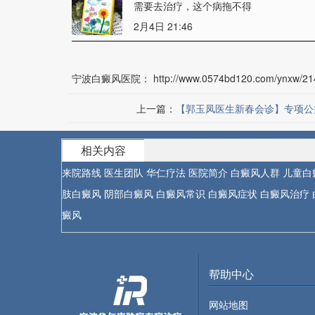
需要去治疗，这个病拖不得
2月4日 21:46
宁波白癜风医院：
http://www.0574bd120.com/ynxw/21
上一篇：
【郭玉凤医生新春会诊】专项公
相关内容
来院路线
医生团队
华仁疗法
医院简介
白癜风人群
儿童白
肢白癜风
阴部白癜风
白癜风常识
白癜风症状
白癜风治疗
癜风
帮助中心
网站地图