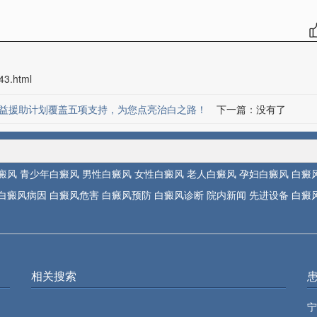
43.html
益援助计划覆盖五项支持，为您点亮治白之路！
下一篇：没有了
癜风
青少年白癜风
男性白癜风
女性白癜风
老人白癜风
孕妇白癜风
白癜
白癜风病因
白癜风危害
白癜风预防
白癜风诊断
院内新闻
先进设备
白癜
相关搜索
宁