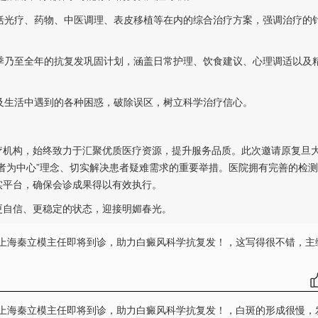
光疗、药物、中医调理、表皮移植等在内的综合治疗方案，强调治疗的
乃至全年的抗复发巩固计划，涵盖日常护理、饮食建议、心理调适以及
生活中遇到的各种困惑，破除误区，树立科学治疗信心。
疗机构，始终致力于汇聚优质医疗资源，提升服务品质。此次邀请原复旦
者为中心”理念、切实解决患者疑难需求的重要举措。医院拥有完善的检
实平台，确保会诊成果得以有效执行。
自信、更稳定的状态，迎接明媚春光。
8日，上海秦立模主任即将到诊，助力白癜风科学抗复发！
，这写得很不错，主
8日，上海秦立模主任即将到诊，助力白癜风科学抗复发！
，白斑的形成很慢，