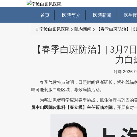
首页
医院简介
医院新闻
医生团
宁波白癜风医院
>
院内新闻
>
【春季白斑防治】| 
【春季白斑防治】| 3月
力白
2026-
时间:
春季气候特点鲜明，日照时间逐渐延长，紫外线辐射
晒可能刺激白斑区域，导致病情活动。
为帮助患者科学应对春季挑战，抓住治疗与巩固的黄
属中山医院皮肤科【秦立模】主任莅临本院
，开展多对