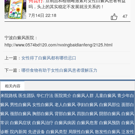
何昆行
: 豆制品和植物雌激素对女性白癜风患者有益
吗
，头上的其实稳定不发展就没关系的！
7月14日 22:18
47
宁波白癜风医院：
http://www.0574bd120.com/nvxingbaidianfeng/2125.html
上一篇：
女性得了白癜风都有哪些忌口
下一篇：
哪些食物有助于女性白癜风患者缓解压力
相关内容
来院路线
医生团队
华仁疗法
医院简介
白癜风人群
儿童白癜风
青少年白
癜风
男性白癜风
女性白癜风
老人白癜风
孕妇白癜风
白癜风部位
面部白
癜风
颈部白癜风
胸部白癜风
背部白癜风
四肢白癜风
阴部白癜风
白癜风
常识
白癜风症状
白癜风治疗
白癜风病因
白癜风危害
白癜风预防
白癜风
诊断
院内新闻
先进设备
白癜风类型
局限性白癜风
散发性白癜风
泛发性