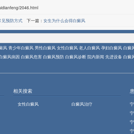
idianfeng/2046.html
常见预防方式
下一篇：
女生为什么会得白癜风
癜风
青少年白癜风
男性白癜风
女性白癜风
老人白癜风
孕妇白癜风
白癜
白癜风病因
白癜风危害
白癜风预防
白癜风诊断
院内新闻
先进设备
白癜
相关搜索
女性白癜风
白癜风治疗
宁
宁
宁
宁