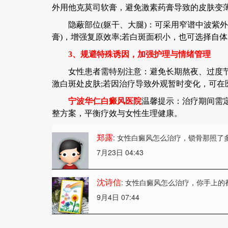
外用他克莫司软膏，避免激素药膏导致的皮肤变
隐蔽部位(躯干、大腿)：可采用窄谱中波紫外线(NB
膏)，增强复原效率;若白斑面积小，也可选择自
3、规避特殊诱因，加强护理与情绪管理
女性患者需特别注意：避免长期熬夜、过度节食
激白斑处皮肤;若因治疗导致外观暂时变化，可在
宁波华仁白癜风医院
温馨提示：治疗期间需定
整方案，平衡疗效与女性生理健康。
郑露
: 女性白癜风怎么治疗
，锁骨那照了
7月23日 04:43
沈诗信
: 女性白癜风怎么治疗
，你手上的
9月4日 07:44