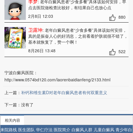
李梦
: 老年白癜风患者“少食多餐”具体该如何安排
，早
点去医院做检查比较好，有结果自己也放心点
2月8日 12:03
880
卫露坤
: 老年白癜风患者“少食多餐”具体该如何安排
，
真的是振奋人心的好消息，之前看着护肤就很不错了，
基本就恢复了，赞一个啊！
8月26日 13:48
522
宁波白癜风医院：
http://www.0574bd120.com/laorenbaidianfeng/2133.html
上一篇：
补钙和维生素D对老年白癜风患者有何双重意义
下一篇：没有了
相关内容
来院路线
医生团队
华仁疗法
医院简介
白癜风人群
儿童白癜风
青少年白