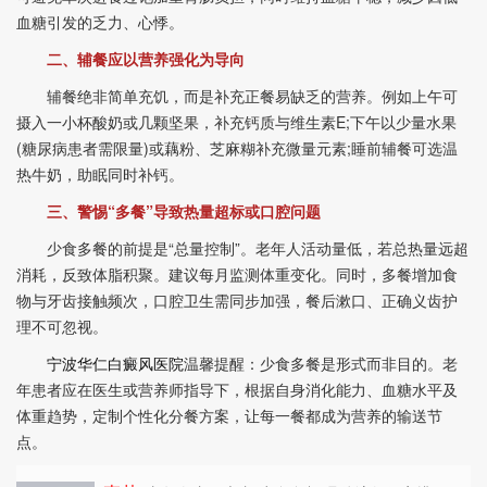
血糖引发的乏力、心悸。
二、辅餐应以营养强化为导向
辅餐绝非简单充饥，而是补充正餐易缺乏的营养。例如上午可
摄入一小杯酸奶或几颗坚果，补充钙质与维生素E;下午以少量水果
(糖尿病患者需限量)或藕粉、芝麻糊补充微量元素;睡前辅餐可选温
热牛奶，助眠同时补钙。
三、警惕“多餐”导致热量超标或口腔问题
少食多餐的前提是“总量控制”。老年人活动量低，若总热量远超
消耗，反致体脂积聚。建议每月监测体重变化。同时，多餐增加食
物与牙齿接触频次，口腔卫生需同步加强，餐后漱口、正确义齿护
理不可忽视。
宁波华仁白癜风医院
温馨提醒：少食多餐是形式而非目的。老
年患者应在医生或营养师指导下，根据自身消化能力、血糖水平及
体重趋势，定制个性化分餐方案，让每一餐都成为营养的输送节
点。