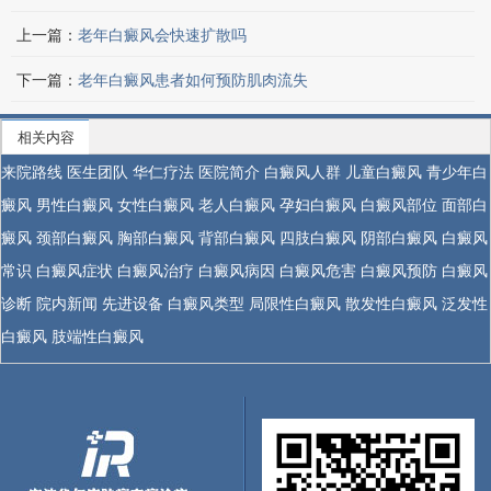
上一篇：
老年白癜风会快速扩散吗
下一篇：
老年白癜风患者如何预防肌肉流失
相关内容
来院路线
医生团队
华仁疗法
医院简介
白癜风人群
儿童白癜风
青少年白
癜风
男性白癜风
女性白癜风
老人白癜风
孕妇白癜风
白癜风部位
面部白
癜风
颈部白癜风
胸部白癜风
背部白癜风
四肢白癜风
阴部白癜风
白癜风
常识
白癜风症状
白癜风治疗
白癜风病因
白癜风危害
白癜风预防
白癜风
诊断
院内新闻
先进设备
白癜风类型
局限性白癜风
散发性白癜风
泛发性
白癜风
肢端性白癜风