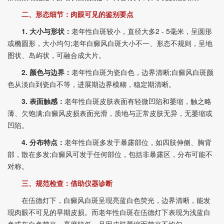
二、形态细节：肉眼可见的鉴别要点
1. 大小与形状：
老年性白斑较小，直径大多2 - 5毫米，呈圆形
或椭圆形，大小均匀;老年白癜风白斑大小不一、形态不规则，呈地
图状、岛屿状，可融合成大片。
2. 颜色与边界：
老年性白斑为瓷白色，边界清晰;白癜风白斑颜
色从淡白到瓷白不等，进展期边界模糊，稳定期清晰。
3. 表面触感：
老年性白斑皮肤表面有轻微凹陷和萎缩，触之略
薄、欠饱满;白癜风皮损表面光滑，质地与正常皮肤无异，无萎缩或
凹陷。
4. 分布特点：
老年性白斑多发于暴露部位，如四肢伸侧、胸背
部，散在多发;白癜风可发于任何部位，包括非暴露区，分布可能不
对称。
三、规范检查：借助仪器诊断
在伍德灯下，白癜风白斑呈现亮蓝白色荧光，边界清晰，能发
现肉眼不可见的早期皮损。而老年性白斑在伍德灯下表现为浅蓝白