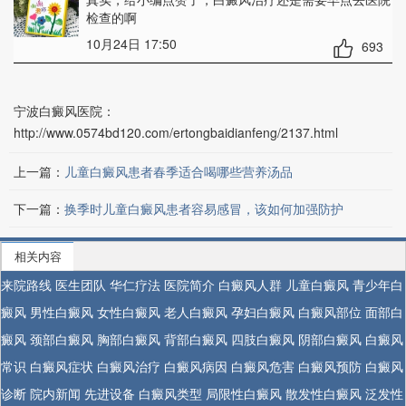
检查的啊
10月24日 17:50
693
宁波白癜风医院：
http://www.0574bd120.com/ertongbaidianfeng/2137.html
上一篇：
儿童白癜风患者春季适合喝哪些营养汤品
下一篇：
换季时儿童白癜风患者容易感冒，该如何加强防护
相关内容
来院路线
医生团队
华仁疗法
医院简介
白癜风人群
儿童白癜风
青少年白
癜风
男性白癜风
女性白癜风
老人白癜风
孕妇白癜风
白癜风部位
面部白
癜风
颈部白癜风
胸部白癜风
背部白癜风
四肢白癜风
阴部白癜风
白癜风
常识
白癜风症状
白癜风治疗
白癜风病因
白癜风危害
白癜风预防
白癜风
诊断
院内新闻
先进设备
白癜风类型
局限性白癜风
散发性白癜风
泛发性