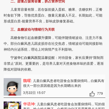
二、甜食占据胃容量，挤占营养空间
儿童胃容量有限，若在饭前摄入蛋糕、糖果、含糖饮料，正餐
时食欲下降，导致优质蛋白、微量元素摄入不足。长期如此，可能
形成蛋白质-能量营养不良，影响皮肤修复基础。
三、血糖波动与情绪行为关联
高糖食物引起血糖骤升骤降，可能伴随情绪波动、注意力不集
中。部分白癜风患儿因皮损存在社交焦虑，情绪波动可能间接影响
神经内分泌系统，理论上对病情产生不利影响。
宁波华仁白癜风医院
温馨提醒：对待甜食，家长应秉持“限制而
非禁止”原则。更重要的，是培养儿童对天然食物本味的喜爱，逐渐
降低对甜味的依赖。
魏曜
: 儿童白癜风患者吃甜食会加重病情吗
，白癜风有
很大一部分原因都是因为长期晒出来的
3月22日 15:07
779
华语坤
: 儿童白癜风患者吃甜食会加重病情吗
，写的很
真实，给小编点赞了，白癜风治疗还是需要早点去医院