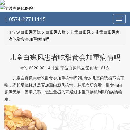
0574-27711115
Toggl
navig
宁波白癜风医院
>
白癜风人群
>
儿童白癜风
>
儿童白癜风患
者吃甜食会加重病情吗
儿童白癜风患者吃甜食会加重病情吗
2026-02-14
宁波白癜风医院
121次
时间:
来源:
阅读:
儿童白癜风患者吃甜食会加重病情吗?甜食对儿童的诱惑不言而
喻，家长常担忧其是否加重白癜风病情。从现有研究看，甜食与白
癜风无单一因果关系，但过量摄入可通过多重间接机制影响病情稳
定。