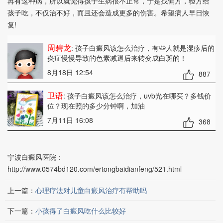
再有这种病，所以就觉得孩子生病很不正常，于是找偏方，验方给
孩子吃，不仅治不好，而且还会造成更多的伤害。希望病人早日恢
复!
周碧龙
: 孩子白癜风该怎么治疗
，有些人就是湿疹后的
炎症慢慢导致的色素减退后来转变成白斑的！
8月18日 12:54
887
卫语
: 孩子白癜风该怎么治疗
，uvb光在哪买？多钱价
位？现在照的多少分钟啊，加油
7月11日 16:08
368
宁波白癜风医院：
http://www.0574bd120.com/ertongbaidianfeng/521.html
上一篇：
心理疗法对儿童白癜风治疗有帮助吗
下一篇：
小孩得了白癜风吃什么比较好