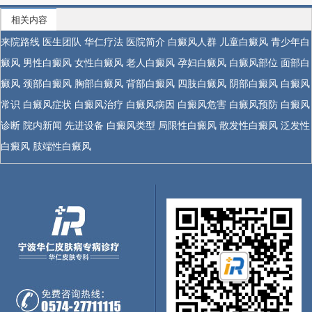
相关内容
来院路线
医生团队
华仁疗法
医院简介
白癜风人群
儿童白癜风
青少年白
癜风
男性白癜风
女性白癜风
老人白癜风
孕妇白癜风
白癜风部位
面部白
癜风
颈部白癜风
胸部白癜风
背部白癜风
四肢白癜风
阴部白癜风
白癜风
常识
白癜风症状
白癜风治疗
白癜风病因
白癜风危害
白癜风预防
白癜风
诊断
院内新闻
先进设备
白癜风类型
局限性白癜风
散发性白癜风
泛发性
白癜风
肢端性白癜风