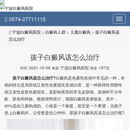
0574-27711115
Toggl
navig
宁波白癜风医院
>
白癜风人群
>
儿童白癜风
>
孩子白癜风该
怎么治疗
孩子白癜风该怎么治疗
2021-10-06
宁波白癜风医院
197次
时间:
来源:
阅读:
孩子白癜风该怎么治疗?
白癜风是色素性疾病中常见的一种，本
病的特点是局部或泛发性色素脱失形成白斑，是一种获得性局限性
或泛发性皮肤色素脱失，是影响美容的常见皮肤病。发病时不分年
龄、肤色和种族。根据资料统计，我国白癜风患者较多。其中，
40%是由儿童构成的。小孩是一个家庭，甚至是一个希望，当孩子
患上白癜风时，父母更是忧心忡忡。那孩子白癜风应该怎么治疗呢?