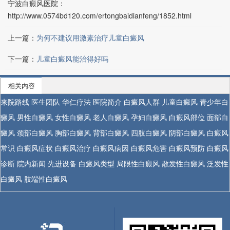
宁波白癜风医院：
http://www.0574bd120.com/ertongbaidianfeng/1852.html
上一篇：
为何不建议用激素治疗儿童白癜风
下一篇：
儿童白癜风能治得好吗
相关内容
来院路线
医生团队
华仁疗法
医院简介
白癜风人群
儿童白癜风
青少年白
癜风
男性白癜风
女性白癜风
老人白癜风
孕妇白癜风
白癜风部位
面部白
癜风
颈部白癜风
胸部白癜风
背部白癜风
四肢白癜风
阴部白癜风
白癜风
常识
白癜风症状
白癜风治疗
白癜风病因
白癜风危害
白癜风预防
白癜风
诊断
院内新闻
先进设备
白癜风类型
局限性白癜风
散发性白癜风
泛发性
白癜风
肢端性白癜风