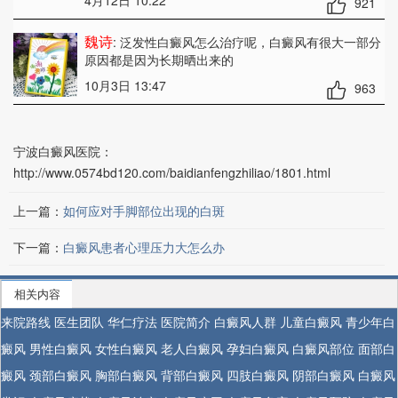
4月12日 10:22
921
魏诗
: 泛发性白癜风怎么治疗呢
，白癜风有很大一部分
原因都是因为长期晒出来的
10月3日 13:47
963
宁波白癜风医院：
http://www.0574bd120.com/baidianfengzhiliao/1801.html
上一篇：
如何应对手脚部位出现的白斑
下一篇：
白癜风患者心理压力大怎么办
相关内容
来院路线
医生团队
华仁疗法
医院简介
白癜风人群
儿童白癜风
青少年白
癜风
男性白癜风
女性白癜风
老人白癜风
孕妇白癜风
白癜风部位
面部白
癜风
颈部白癜风
胸部白癜风
背部白癜风
四肢白癜风
阴部白癜风
白癜风