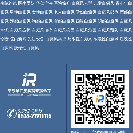
来院路线
医生团队
华仁疗法
医院简介
白癜风人群
儿童白癜风
青少年白
癜风
男性白癜风
女性白癜风
老人白癜风
孕妇白癜风
白癜风部位
面部白
癜风
颈部白癜风
胸部白癜风
背部白癜风
四肢白癜风
阴部白癜风
白癜风
常识
白癜风症状
白癜风治疗
白癜风病因
白癜风危害
白癜风预防
白癜风
诊断
院内新闻
先进设备
白癜风类型
局限性白癜风
散发性白癜风
泛发性
白癜风
肢端性白癜风
医院地址：宁波白癜风医院地