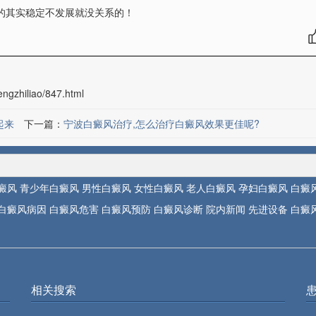
的其实稳定不发展就没关系的！
ngzhiliao/847.html
起来
下一篇：
宁波白癜风治疗,怎么治疗白癜风效果更佳呢?
癜风
青少年白癜风
男性白癜风
女性白癜风
老人白癜风
孕妇白癜风
白癜
白癜风病因
白癜风危害
白癜风预防
白癜风诊断
院内新闻
先进设备
白癜
相关搜索