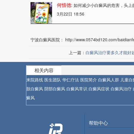
何惜德
: 如何减少小白癜风的危害
，头上
3月22日 18:56
宁波白癜风医院：
http://www.0574bd120.com/baidianfe
上一篇：
白癜风治疗要多久才能好
相关内容
来院路线
医生团队
华仁疗法
医院简介
白癜风人群
儿童白
肢白癜风
阴部白癜风
白癜风常识
白癜风症状
白癜风治疗
癜风
帮助中心