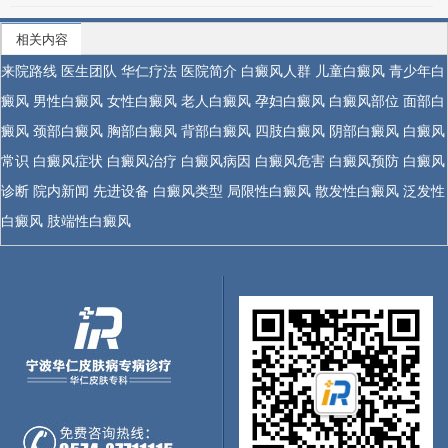
相关内容
来院路线
医生团队
华仁疗法
医院简介
白癜风人群
儿童白癜风
青少年白
癜风
男性白癜风
女性白癜风
老人白癜风
孕妇白癜风
白癜风部位
面部白
癜风
颈部白癜风
胸部白癜风
背部白癜风
四肢白癜风
阴部白癜风
白癜风
常识
白癜风症状
白癜风治疗
白癜风病因
白癜风危害
白癜风预防
白癜风
诊断
院内新闻
先进设备
白癜风类型
局限性白癜风
散发性白癜风
泛发性
白癜风
肢端性白癜风