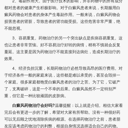
2、毒副作用大。由于医疗技术的影响，并非药物中的所有成分
都对患者的健康产生积极影响。对于白癜风患者来说，长期服用白
癜风药物会对患者的身体产生毒副作用。一般来说，白癜风药物会
损害患者的肾脏，导致患者的肾功能受损。这些危害非常严重，绝
不能忽视。
3、容易重复。药物治疗的另一个突出缺点是疾病容易重复。这
也让患者非常苦恼。好不容易治疗好转的病情，稍有不慎就会反复
蔓延。这主要是因为药物治疗不能直接到达病灶，造成长期治疗的
效果。
4、经济负担沉重，长期药物治疗必然导致高昂的医疗费用。对
于经济条件一般的家庭来说，这些都是难以承受的，甚至会毁掉一
个家庭。很多家庭都饱受白癜风患者的治疗之苦。为了它，它破产
了，支离破碎，这是一个不幸的后果。白癜风虽然不一定特别严
重，但它是一种比较顽固的皮肤病。
白癜风药物治疗会好吗?
温馨提醒：以上就是介绍。相信大家看
完后会有更进一步的了解，希望对大家有所帮助。没有一种很好药
可以无后顾之忧地清除疾病的根源。在选择药物治疗之前，患者朋
友应该考虑药物治疗的利弊，根据自身情况选择适合自己的药物。