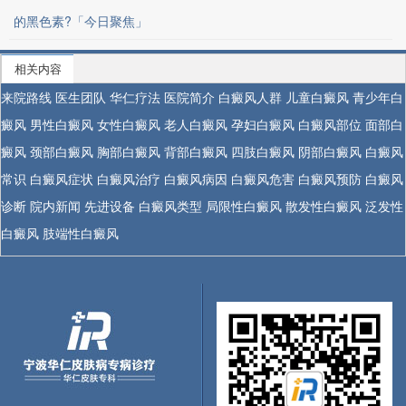
的黑色素?「今日聚焦」
相关内容
来院路线
医生团队
华仁疗法
医院简介
白癜风人群
儿童白癜风
青少年白
癜风
男性白癜风
女性白癜风
老人白癜风
孕妇白癜风
白癜风部位
面部白
癜风
颈部白癜风
胸部白癜风
背部白癜风
四肢白癜风
阴部白癜风
白癜风
常识
白癜风症状
白癜风治疗
白癜风病因
白癜风危害
白癜风预防
白癜风
诊断
院内新闻
先进设备
白癜风类型
局限性白癜风
散发性白癜风
泛发性
白癜风
肢端性白癜风