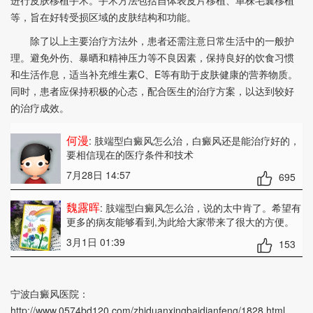
进行皮肤移植手术。手术方法包括自体表皮片移植、单株毛囊移植
等，旨在好转受损区域的皮肤结构和功能。
除了以上主要治疗方法外，患者还需注意日常生活中的一般护
理。避免外伤、暴晒和精神压力等不良因素，保持良好的饮食习惯
和生活作息，适当补充维生素C、E等有助于皮肤健康的营养物质。
同时，患者应保持积极的心态，配合医生的治疗方案，以达到较好
的治疗成效。
何漫
: 肢端型白癜风怎么治
，白癜风还是能治疗好的，
要相信现在的医疗条件和技术
7月28日 14:57
695
魏露晖
: 肢端型白癜风怎么治
，说的太中肯了。希望有
更多的病友能够看到,为此给大家带来了很大的方便。
3月1日 01:39
153
宁波白癜风医院：
http://www.0574bd120.com/zhiduanxingbaidianfeng/1828.html