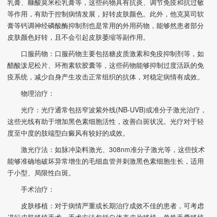
乳膏、糠酸莫米松乳膏等，这些药物具有抗炎、调节免疫和抗过敏
等作用，有助于控制病情发展，好转皮肤颜色。此外，他克莫司软
膏等钙调神经磷酸酶抑制剂也是常用的外用药物，能够然患者部分
皮肤颜色好转，且不会引起皮肤萎缩等副作用。
口服药物：口服药物主要包括糖皮质激素和免疫抑制剂等，如
醋酸泼尼松片、环孢素软胶囊等，这些药物能够抑制过度活跃的免
疫系统，减少自身产生攻击正常组织的抗体，对稳定病情有成效。
物理治疗：
光疗：光疗通常包括窄波紫外线(NB-UVB)或准分子激光治疗，
这些光线有助于增加黑色素细胞活性，改善白斑状况。光疗对于轻
度至中度的肢端型白癜风有较好的成效。
激光疗法：如脉冲染料激光、308nm准分子激光等，这些技术
能够准确地破坏异常增生的毛细血管并刺激黑色素细胞生长，适用
于小型、局限性白斑。
手术治疗：
皮肤移植：对于病情严重或长期治疗成效不佳的患者，可考虑