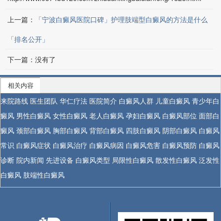
上一篇：
「宁波白癜风医院口碑」护理肢端型白癜风的方法是什么
「排名公开」
下一篇：没有了
相关内容
来院路线
医生团队
华仁疗法
医院简介
白癜风人群
儿童白癜风
青少年白
癜风
男性白癜风
女性白癜风
老人白癜风
孕妇白癜风
白癜风部位
面部白
癜风
颈部白癜风
胸部白癜风
背部白癜风
四肢白癜风
阴部白癜风
白癜风
常识
白癜风症状
白癜风治疗
白癜风病因
白癜风危害
白癜风预防
白癜风
诊断
院内新闻
先进设备
白癜风类型
局限性白癜风
散发性白癜风
泛发性
白癜风
肢端性白癜风