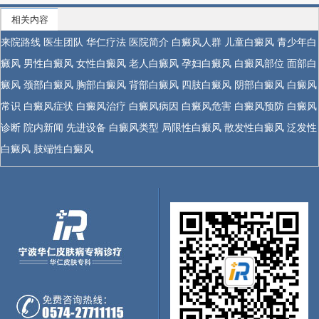
相关内容
来院路线
医生团队
华仁疗法
医院简介
白癜风人群
儿童白癜风
青少年白
癜风
男性白癜风
女性白癜风
老人白癜风
孕妇白癜风
白癜风部位
面部白
癜风
颈部白癜风
胸部白癜风
背部白癜风
四肢白癜风
阴部白癜风
白癜风
常识
白癜风症状
白癜风治疗
白癜风病因
白癜风危害
白癜风预防
白癜风
诊断
院内新闻
先进设备
白癜风类型
局限性白癜风
散发性白癜风
泛发性
白癜风
肢端性白癜风