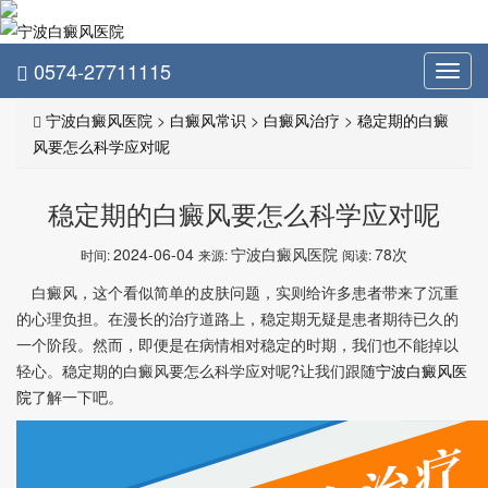
0574-27711115
Toggl
navig
宁波白癜风医院
>
白癜风常识
>
白癜风治疗
>
稳定期的白癜
风要怎么科学应对呢
稳定期的白癜风要怎么科学应对呢
2024-06-04
宁波白癜风医院
78次
时间:
来源:
阅读:
白癜风，这个看似简单的皮肤问题，实则给许多患者带来了沉重
的心理负担。在漫长的治疗道路上，稳定期无疑是患者期待已久的
一个阶段。然而，即便是在病情相对稳定的时期，我们也不能掉以
轻心。稳定期的白癜风要怎么科学应对呢?让我们跟随
宁波白癜风医
院
了解一下吧。