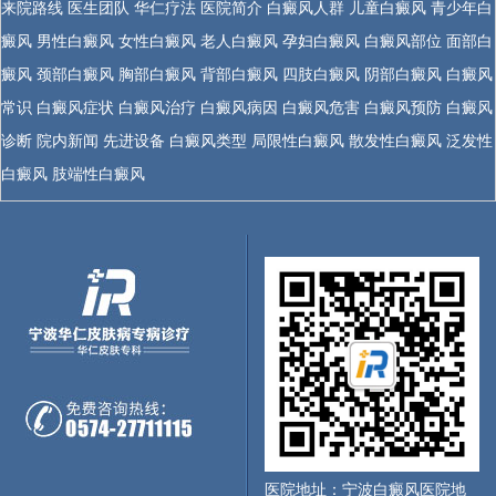
来院路线
医生团队
华仁疗法
医院简介
白癜风人群
儿童白癜风
青少年白
癜风
男性白癜风
女性白癜风
老人白癜风
孕妇白癜风
白癜风部位
面部白
癜风
颈部白癜风
胸部白癜风
背部白癜风
四肢白癜风
阴部白癜风
白癜风
常识
白癜风症状
白癜风治疗
白癜风病因
白癜风危害
白癜风预防
白癜风
诊断
院内新闻
先进设备
白癜风类型
局限性白癜风
散发性白癜风
泛发性
白癜风
肢端性白癜风
医院地址：宁波白癜风医院地