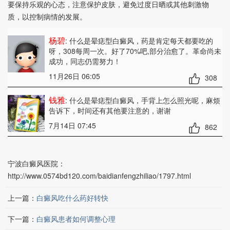
要保持乐观的心态，注意保护皮肤，避免过度日晒或其他刺激物
质，以控制病情的发展。
杨碧
: 什么是晕痣型白癜风
，药是肯定每天都要吃的
呀，308每周一次。好了70%吧,部分治愈了。革命尚未
成功，同志仍需努力！
11月26日 06:05
308
钱雅
: 什么是晕痣型白癜风
，手背上怎么照光呢，麻烦
告诉下，时间还有其他要注意的，谢谢
7月14日 07:45
862
宁波白癜风医院：
http://www.0574bd120.com/baidianfengzhiliao/1797.html
上一篇：
白癜风吃什么药好转快
下一篇：
白癜风患者如何调整心理