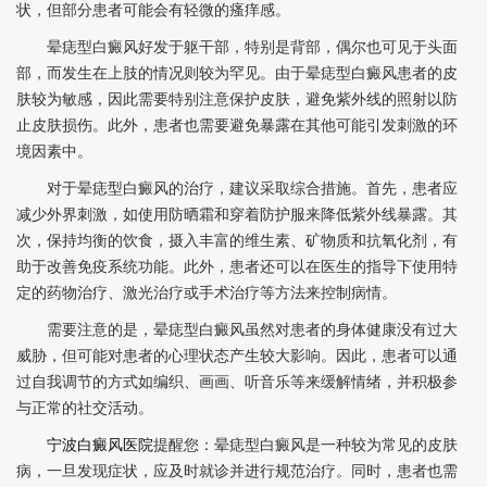
状，但部分患者可能会有轻微的瘙痒感。
晕痣型白癜风好发于躯干部，特别是背部，偶尔也可见于头面
部，而发生在上肢的情况则较为罕见。由于晕痣型白癜风患者的皮
肤较为敏感，因此需要特别注意保护皮肤，避免紫外线的照射以防
止皮肤损伤。此外，患者也需要避免暴露在其他可能引发刺激的环
境因素中。
对于晕痣型白癜风的治疗，建议采取综合措施。首先，患者应
减少外界刺激，如使用防晒霜和穿着防护服来降低紫外线暴露。其
次，保持均衡的饮食，摄入丰富的维生素、矿物质和抗氧化剂，有
助于改善免疫系统功能。此外，患者还可以在医生的指导下使用特
定的药物治疗、激光治疗或手术治疗等方法来控制病情。
需要注意的是，晕痣型白癜风虽然对患者的身体健康没有过大
威胁，但可能对患者的心理状态产生较大影响。因此，患者可以通
过自我调节的方式如编织、画画、听音乐等来缓解情绪，并积极参
与正常的社交活动。
宁波白癜风医院
提醒您：晕痣型白癜风是一种较为常见的皮肤
病，一旦发现症状，应及时就诊并进行规范治疗。同时，患者也需