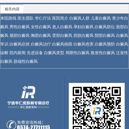
相关内容
来院路线
医生团队
华仁疗法
医院简介
白癜风人群
儿童白癜风
青少年白
癜风
男性白癜风
女性白癜风
老人白癜风
孕妇白癜风
白癜风部位
面部白
癜风
颈部白癜风
胸部白癜风
背部白癜风
四肢白癜风
阴部白癜风
白癜风
常识
白癜风症状
白癜风治疗
白癜风病因
白癜风危害
白癜风预防
白癜风
诊断
院内新闻
先进设备
白癜风类型
局限性白癜风
散发性白癜风
泛发性
白癜风
肢端性白癜风