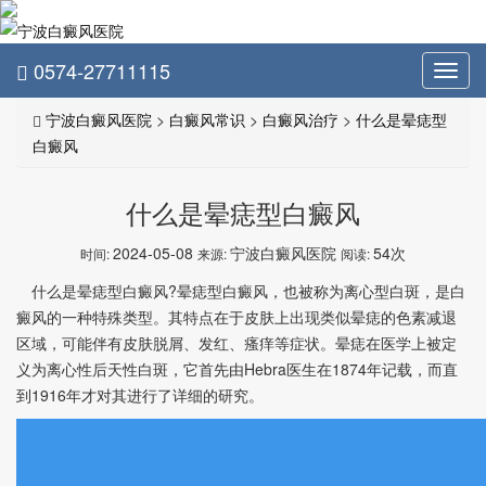
0574-27711115
Toggl
navig
宁波白癜风医院
>
白癜风常识
>
白癜风治疗
>
什么是晕痣型
白癜风
什么是晕痣型白癜风
2024-05-08
宁波白癜风医院
54次
时间:
来源:
阅读:
什么是晕痣型白癜风?晕痣型白癜风，也被称为离心型白斑，是白
癜风的一种特殊类型。其特点在于皮肤上出现类似晕痣的色素减退
区域，可能伴有皮肤脱屑、发红、瘙痒等症状。晕痣在医学上被定
义为离心性后天性白斑，它首先由Hebra医生在1874年记载，而直
到1916年才对其进行了详细的研究。