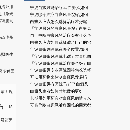
包括外用
宁波白癜风能治疗吗 白癜风如何
利用激光
宁波哪个治疗白癜风医院好,如何
素细胞到
白癜风应该怎么选择治疗才好呢
「宁波最好的白癜风医院」白癜风
自行中断白癜风的治疗会有什么危
心态也是
白癜风应该如何选择适合自己的治
宁波白癜风医院在哪个位置,如何
按照医生
「宁波白癜风医院电话」大量吃西
「宁波白癜风医院治疗哪个好」白
宁波白癜风专业医院回答怎么选择
虑多种因
可以用药物来控制白癜风发展吗
宁波白癜风有医院吗 得了白癜风
白癜风患者如何才能做的更好
羡慕！现
长期用外用药会对白癜风病情带来
可能导致白癜风治疗困难的因素都
15
还是需要