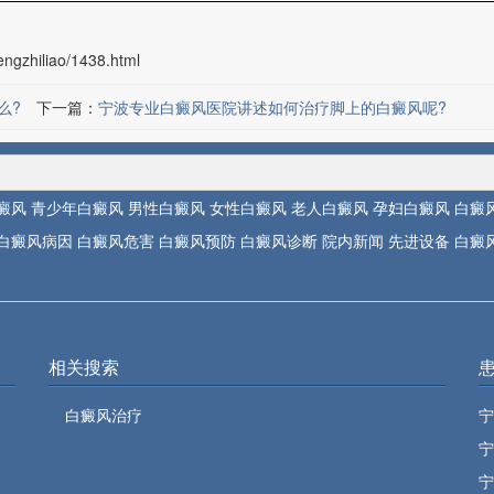
ngzhiliao/1438.html
么?
下一篇：
宁波专业白癜风医院讲述如何治疗脚上的白癜风呢?
癜风
青少年白癜风
男性白癜风
女性白癜风
老人白癜风
孕妇白癜风
白癜
白癜风病因
白癜风危害
白癜风预防
白癜风诊断
院内新闻
先进设备
白癜
相关搜索
白癜风治疗
宁
宁
宁