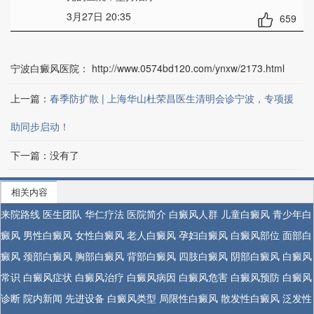
3月27日 20:35
659
宁波白癜风医院：
http://www.0574bd120.com/ynxw/2173.html
上一篇：
春季防扩散 | 上海华山杜荣昌医生清明会诊宁波，专项援
助同步启动！
下一篇：没有了
相关内容
来院路线
医生团队
华仁疗法
医院简介
白癜风人群
儿童白癜风
青少年白
癜风
男性白癜风
女性白癜风
老人白癜风
孕妇白癜风
白癜风部位
面部白
癜风
颈部白癜风
胸部白癜风
背部白癜风
四肢白癜风
阴部白癜风
白癜风
常识
白癜风症状
白癜风治疗
白癜风病因
白癜风危害
白癜风预防
白癜风
诊断
院内新闻
先进设备
白癜风类型
局限性白癜风
散发性白癜风
泛发性