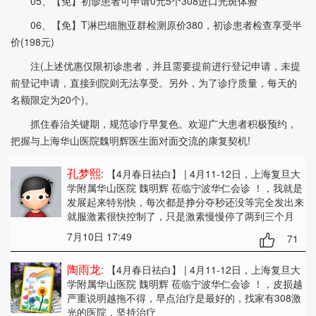
05、【免】初诊患者可申请0元5个308进口光斑体验
06、【免】T淋巴细胞亚群检测原价380，初诊患者检查享受半
价(198元)
注(上述优惠仅限初诊患者，并且需要提前进行登记申请，未提
前登记申请，直接到院则无法享受。另外，为了诊疗质量，每天的
名额限定为20个)。
抓住春治关键期，规范诊疗早复色。欢迎广大患者积极预约，
把握与上海华山医院魏明辉医生面对面交流的康复契机!
孔梦熙
: 【4月春日祛白】 | 4月11-12日，上海复旦大
学附属华山医院 魏明辉 莅临宁波华仁会诊 ！
，我就是
发展起来特别快，每次都是挣分夺秒还没等完全发出来
就服激素很快控制了，只是激素慢慢停了两到三个月
7月10日 17:49
71
陶雨龙
: 【4月春日祛白】 | 4月11-12日，上海复旦大
学附属华山医院 魏明辉 莅临宁波华仁会诊 ！
，皮损越
严重说明越拖不得，早点治疗是最好的，找家有308激
光的医院，坚持治疗