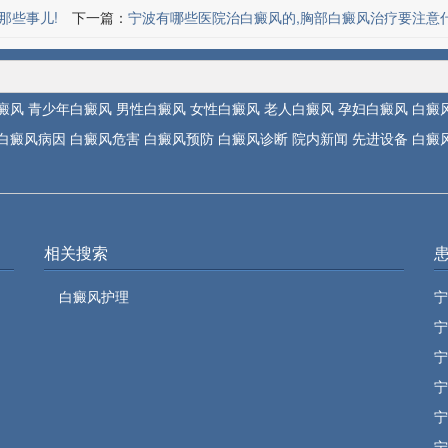
那些事儿!
下一篇：
宁波有哪些医院治白癜风的,胸部白癜风治疗要注意
癜风
青少年白癜风
男性白癜风
女性白癜风
老人白癜风
孕妇白癜风
白癜
白癜风病因
白癜风危害
白癜风预防
白癜风诊断
院内新闻
先进设备
白癜
相关搜索
白癜风护理
宁
宁
宁
宁
宁
宁