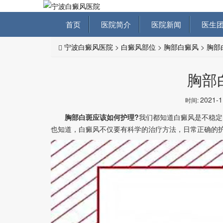
首页
医院简介
医院新闻
医生团
宁波白癜风医院
>
白癜风部位
>
胸部白癜风
>
胸部
胸部
2021-
时间:
胸部白斑应该如何护理?
我们都知道白癜风是不稳定
也知道，白癜风不仅要有科学的治疗方法，日常正确​​