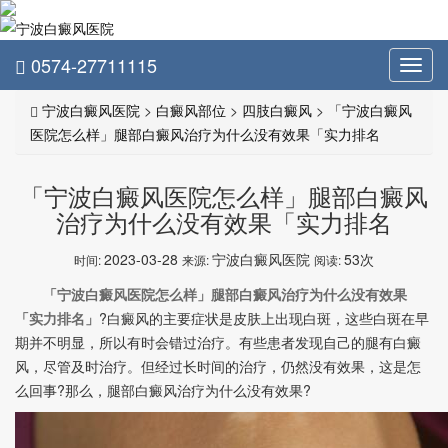
0574-27711115
Toggl
navig
宁波白癜风医院
>
白癜风部位
>
四肢白癜风
>
「宁波白癜风
医院怎么样」腿部白癜风治疗为什么没有效果「实力排名
「宁波白癜风医院怎么样」腿部白癜风
治疗为什么没有效果「实力排名
2023-03-28
宁波白癜风医院
53次
时间:
来源:
阅读:
「宁波白癜风医院怎么样」腿部白癜风治疗为什么没有效果
「实力排名」
?白癜风的主要症状是皮肤上出现白斑，这些白斑在早
期并不明显，所以有时会错过治疗。有些患者发现自己的腿有白癜
风，尽管及时治疗。但经过长时间的治疗，仍然没有效果，这是怎
么回事?那么，腿部白癜风治疗为什么没有效果?