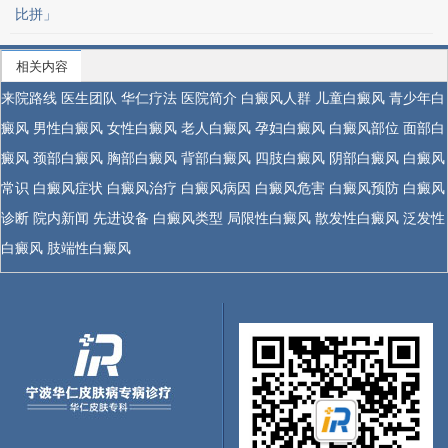
比拼」
相关内容
来院路线
医生团队
华仁疗法
医院简介
白癜风人群
儿童白癜风
青少年白
癜风
男性白癜风
女性白癜风
老人白癜风
孕妇白癜风
白癜风部位
面部白
癜风
颈部白癜风
胸部白癜风
背部白癜风
四肢白癜风
阴部白癜风
白癜风
常识
白癜风症状
白癜风治疗
白癜风病因
白癜风危害
白癜风预防
白癜风
诊断
院内新闻
先进设备
白癜风类型
局限性白癜风
散发性白癜风
泛发性
白癜风
肢端性白癜风