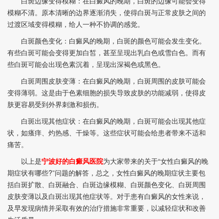
白斑边缘变得模糊：在白癜风的晚期，白斑的边缘可能会变得
模糊不清。原本清晰的边界逐渐消失，使得白斑与正常皮肤之间的
过渡区域变得模糊，给人一种不协调的感觉。
白斑颜色变化：白癜风的晚期，白斑的颜色可能会发生变化。
有些白斑可能会变得更加白皙，甚至呈现出乳白色或雪白色。而有
些白斑可能会出现色素沉着，呈现出深褐色或黑色。
白斑周围皮肤变薄：在白癜风的晚期，白斑周围的皮肤可能会
变得薄弱。这是由于色素细胞的损失导致皮肤的功能减弱，使得皮
肤更容易受到外界刺激和损伤。
白斑出现其他症状：在白癜风的晚期，白斑可能会出现其他症
状，如瘙痒、灼热感、干燥等。这些症状可能会给患者带来不适和
痛苦。
以上是
宁波好的白癜风医院
为大家带来的关于“女性白癜风的晚
期症状有哪些?”问题的解答，总之，女性白癜风的晚期症状主要包
括白斑扩散、白斑融合、白斑边缘模糊、白斑颜色变化、白斑周围
皮肤变薄以及白斑出现其他症状等。对于患有白癜风的女性来说，
及早发现病情并采取有效的治疗措施非常重要，以减轻症状和改善