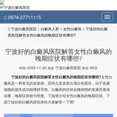
0574-27711115
Toggl
navig
宁波白癜风医院
>
白癜风人群
>
女性白癜风
>
宁波好的白癜
风医院解答女性白癜风的晚期症状有哪些?
宁波好的白癜风医院解答女性白癜风的
晚期症状有哪些?
2023-11-20
宁波白癜风医院
90次
时间:
来源:
阅读:
宁波好的白癜风医院解答女性白癜风的晚期症状有哪些?
女性白
癜风是一种常见的皮肤病，其特点是皮肤出现白色斑块，由于色素
细胞的损失或功能障碍导致。白癜风的症状会随病情的发展而逐渐
加重，晚期症状较为明显。下面将介绍女性白癜风的晚期症状。下
面宁波好的白癜风医院来给大家解答一下吧!