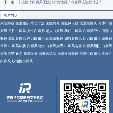
下一篇：
宁波治疗白癜风医院分析女性得了白癜风该注意什么?
相关内容
来院路线
医生团队
华仁疗法
医院简介
白癜风人群
儿童白癜风
青少年白
癜风
男性白癜风
女性白癜风
老人白癜风
孕妇白癜风
白癜风部位
面部白
癜风
颈部白癜风
胸部白癜风
背部白癜风
四肢白癜风
阴部白癜风
白癜风
常识
白癜风症状
白癜风治疗
白癜风病因
白癜风危害
白癜风预防
白癜风
诊断
院内新闻
先进设备
白癜风类型
局限性白癜风
散发性白癜风
泛发性
白癜风
肢端性白癜风