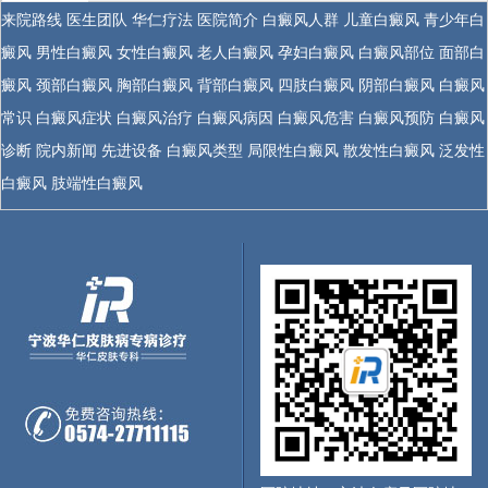
来院路线
医生团队
华仁疗法
医院简介
白癜风人群
儿童白癜风
青少年白
癜风
男性白癜风
女性白癜风
老人白癜风
孕妇白癜风
白癜风部位
面部白
癜风
颈部白癜风
胸部白癜风
背部白癜风
四肢白癜风
阴部白癜风
白癜风
常识
白癜风症状
白癜风治疗
白癜风病因
白癜风危害
白癜风预防
白癜风
诊断
院内新闻
先进设备
白癜风类型
局限性白癜风
散发性白癜风
泛发性
白癜风
肢端性白癜风