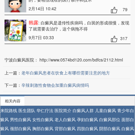
2月14日 10:42
79
韩露
: 白癜风是遗传性疾病吗
，白斑的形成很慢，发现
了就需要去治疗，这个病拖不得
9月7日 03:33
317
宁波白癜风医院：
http://www.0574bd120.com/bdfcs/2112.html
上一篇：
老年白癜风患者在饮食上有哪些需要注意的地方
下一篇：
辛辣刺激性食物会加重白癜风病情吗
相关内容
来院路线
医生团队
华仁疗法
医院简介
白癜风人群
儿童白癜风
青少年白
癜风
男性白癜风
女性白癜风
老人白癜风
孕妇白癜风
白癜风部位
面部白
癜风
颈部白癜风
胸部白癜风
背部白癜风
四肢白癜风
阴部白癜风
白癜风