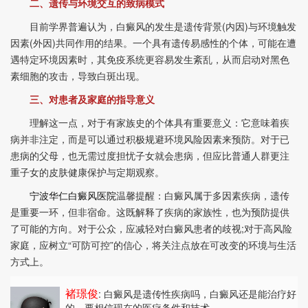
二、遗传与环境交互的致病模式
目前学界普遍认为，白癜风的发生是遗传背景(内因)与环境触发
因素(外因)共同作用的结果。一个具有遗传易感性的个体，可能在遭
遇特定环境因素时，其免疫系统更容易发生紊乱，从而启动对黑色
素细胞的攻击，导致白斑出现。
三、对患者及家庭的指导意义
理解这一点，对于有家族史的个体具有重要意义：它意味着疾
病并非注定，而是可以通过积极规避环境风险因素来预防。对于已
患病的父母，也无需过度担忧子女就会患病，但应比普通人群更注
重子女的皮肤健康保护与定期观察。
宁波华仁白癜风医院
温馨提醒：白癜风属于多因素疾病，遗传
是重要一环，但非宿命。这既解释了疾病的家族性，也为预防提供
了可能的方向。对于公众，应减轻对白癜风患者的歧视;对于高风险
家庭，应树立“可防可控”的信心，将关注点放在可改变的环境与生活
方式上。
褚璟俊
: 白癜风是遗传性疾病吗
，白癜风还是能治疗好
的，要相信现在的医疗条件和技术