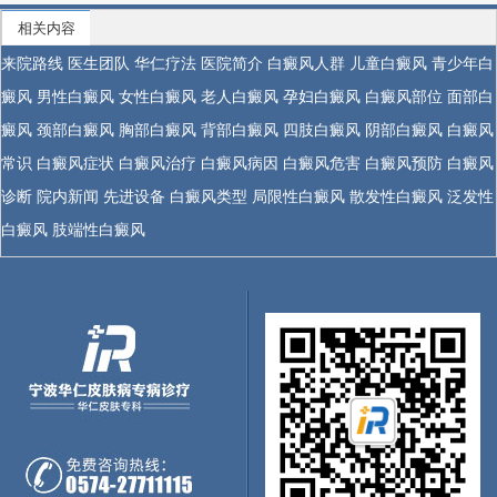
相关内容
来院路线
医生团队
华仁疗法
医院简介
白癜风人群
儿童白癜风
青少年白
癜风
男性白癜风
女性白癜风
老人白癜风
孕妇白癜风
白癜风部位
面部白
癜风
颈部白癜风
胸部白癜风
背部白癜风
四肢白癜风
阴部白癜风
白癜风
常识
白癜风症状
白癜风治疗
白癜风病因
白癜风危害
白癜风预防
白癜风
诊断
院内新闻
先进设备
白癜风类型
局限性白癜风
散发性白癜风
泛发性
白癜风
肢端性白癜风