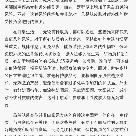
可能因更容易受到紫外线伤害，而在一定程度上增加了患白癜风的
风险。不过，这种风险的增加并非绝对，只是从皮肤对紫外线的耐
受性角度进行的推测。​
在日常生活中，无论何种肤质，都可以通过一些措施来降低患
白癜风的风险。对于所有肤质的人群来说，保持良好的生活习惯至
关重要。规律作息，避免熬夜，能够维持身体正常的生物钟，保证
免疫系统的正常运转;均衡饮食，摄入足够的维生素、矿物质和蛋白
质，有助于增强身体的抵抗力;适度运动，如慢跑、瑜伽等，可以促
进血液循环，提高新陈代谢，增强身体的免疫力。同时，做好皮肤
的日常护理也很关键。在选择护肤品时，要根据自身肤质选择温
和、无刺激的产品，避免使用含有过多化学添加剂的护肤品。外出
时，做好防晒措施，如涂抹防晒霜、佩戴遮阳帽、太阳镜等，减少
紫外线对皮肤的伤害，这对于敏感性皮肤和干性皮肤人群尤为重
要。​
虽然肤质类型并非白癜风发病的直接决定因素，但它在一定程
度上与白癜风存在关联。了解这些关系，有助于不同肤质的人群更
好地预防和应对白癜风。无论是哪种肤质，保持健康的生活方式和