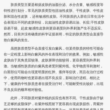
肤质类型主要是根据皮肤的油脂分泌、水分含量、敏感程度等
特性进行划分，常见的肤质类型包括油性皮肤、干性皮肤、中性皮
肤和混合性皮肤 ，还有敏感性皮肤。不同肤质的人群在日常生活中
会表现出不同的皮肤特征，比如油性皮肤容易出油、长痘;干性皮肤
容易干燥、起皮;敏感性皮肤则更容易受到外界刺激产生不适反应。
然而，目前并没有确凿的科学证据表明，特定的肤质类型会直接导
致白癜风的发生。​
虽然肤质类型不会直接引发白癜风，但某些肤质的特性可能会
在一定程度上影响白癜风的外在表现和治疗的效果。例如，敏感性
皮肤由于其角质层较薄、皮肤屏障功能较弱，更容易受到外界刺
激。当敏感性肤质的白癜风患者受到紫外线、化学物质等刺激时，
白斑部位可能会出现更明显的红肿、瘙痒等症状，而且在治疗过程
中，使用药物时也更容易出现不良反应，影响治疗进程。相比之
下，健康的中性肤质患者在接受治疗时，可能耐受性比较好，出现
不良反应的概率相对较低。​
此外，不同肤质对紫外线的反应也有所不同。干性皮肤由于缺
乏足够的皮脂保护，在紫外线照射下更容易出现皮肤损伤，而紫外
线过度照射是诱发白癜风的危险因素之一，这意味着干性皮肤人群