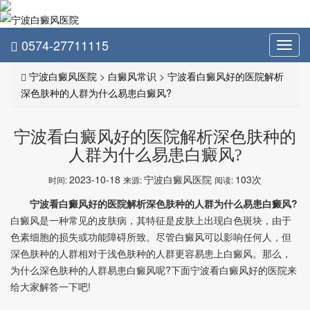
0574-27711115
Toggl
navig
宁波白癜风医院
>
白癜风常识
>
宁波看白癜风好的医院解析
深色肤种的人群为什么易患白癜风?
宁波看白癜风好的医院解析深色肤种的
人群为什么易患白癜风?
2023-10-18
宁波白癜风医院
103次
时间:
来源:
阅读:
宁波看白癜风好的医院解析深色肤种的人群为什么易患白癜风?
白癜风是一种常见的皮肤病，其特征是皮肤上出现白色斑块，由于
色素细胞的损失或功能障碍所致。尽管白癜风可以影响任何人，但
深色肤种的人群相对于浅色肤种的人群更容易患上白癜风。那么，
为什么深色肤种的人群易患白癜风呢?下面宁波看白癜风好的医院来
给大家解答一下吧!