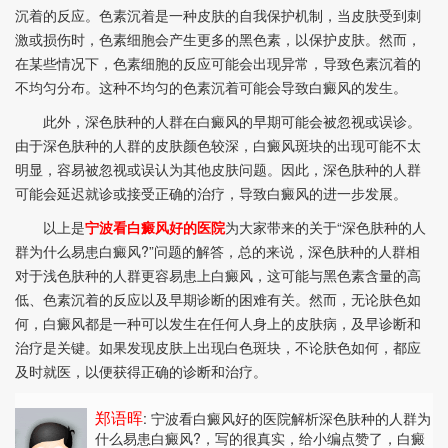
沉着的反应。色素沉着是一种皮肤的自我保护机制，当皮肤受到刺
激或损伤时，色素细胞会产生更多的黑色素，以保护皮肤。然而，
在某些情况下，色素细胞的反应可能会出现异常，导致色素沉着的
不均匀分布。这种不均匀的色素沉着可能会导致白癜风的发生。
此外，深色肤种的人群在白癜风的早期可能会被忽视或误诊。
由于深色肤种的人群的皮肤颜色较深，白癜风斑块的出现可能不太
明显，容易被忽视或误认为其他皮肤问题。因此，深色肤种的人群
可能会延迟就诊或接受正确的治疗，导致白癜风的进一步发展。
以上是
宁波看白癜风好的医院
为大家带来的关于“深色肤种的人
群为什么易患白癜风?”问题的解答，总的来说，深色肤种的人群相
对于浅色肤种的人群更容易患上白癜风，这可能与黑色素含量的高
低、色素沉着的反应以及早期诊断的困难有关。然而，无论肤色如
何，白癜风都是一种可以发生在任何人身上的皮肤病，及早诊断和
治疗是关键。如果发现皮肤上出现白色斑块，不论肤色如何，都应
及时就医，以便获得正确的诊断和治疗。
郑语晖
: 宁波看白癜风好的医院解析深色肤种的人群为
什么易患白癜风?
，写的很真实，给小编点赞了，白癜