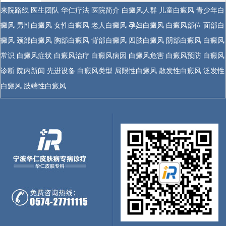
来院路线
医生团队
华仁疗法
医院简介
白癜风人群
儿童白癜风
青少年白
癜风
男性白癜风
女性白癜风
老人白癜风
孕妇白癜风
白癜风部位
面部白
癜风
颈部白癜风
胸部白癜风
背部白癜风
四肢白癜风
阴部白癜风
白癜风
常识
白癜风症状
白癜风治疗
白癜风病因
白癜风危害
白癜风预防
白癜风
诊断
院内新闻
先进设备
白癜风类型
局限性白癜风
散发性白癜风
泛发性
白癜风
肢端性白癜风