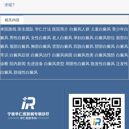
求呢?
相关内容
来院路线
医生团队
华仁疗法
医院简介
白癜风人群
儿童白癜风
青少年白
癜风
男性白癜风
女性白癜风
老人白癜风
孕妇白癜风
白癜风部位
面部白
癜风
颈部白癜风
胸部白癜风
背部白癜风
四肢白癜风
阴部白癜风
白癜风
常识
白癜风症状
白癜风治疗
白癜风病因
白癜风危害
白癜风预防
白癜风
诊断
院内新闻
先进设备
白癜风类型
局限性白癜风
散发性白癜风
泛发性
白癜风
肢端性白癜风