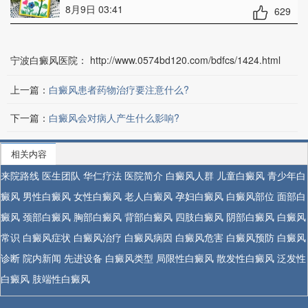
8月9日 03:41
629
宁波白癜风医院：
http://www.0574bd120.com/bdfcs/1424.html
上一篇：
白癜风患者药物治疗要注意什么?
下一篇：
白癜风会对病人产生什么影响?
相关内容
来院路线
医生团队
华仁疗法
医院简介
白癜风人群
儿童白癜风
青少年白
癜风
男性白癜风
女性白癜风
老人白癜风
孕妇白癜风
白癜风部位
面部白
癜风
颈部白癜风
胸部白癜风
背部白癜风
四肢白癜风
阴部白癜风
白癜风
常识
白癜风症状
白癜风治疗
白癜风病因
白癜风危害
白癜风预防
白癜风
诊断
院内新闻
先进设备
白癜风类型
局限性白癜风
散发性白癜风
泛发性
白癜风
肢端性白癜风