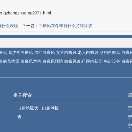
fengzhengzhuang/2071.html
有什么表现
下一篇：
白癜风在冬季有什么特殊症状
癜风
青少年白癜风
男性白癜风
女性白癜风
老人白癜风
孕妇白癜风
白癜
白癜风病因
白癜风危害
白癜风预防
白癜风诊断
院内新闻
先进设备
白癜
相关搜索
白癜风症状，白癜风检
宁
查
宁
宁