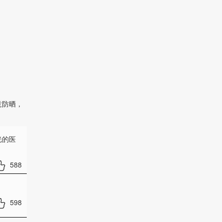
意防晒，
光的医
588
598