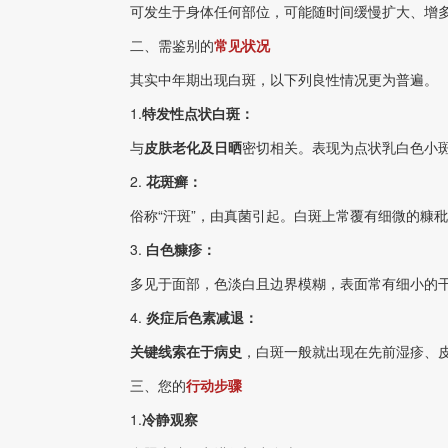
可发生于身体任何部位，可能随时间缓慢扩大、增多
二、需鉴别的
常见状况
其实中年期出现白斑，以下列良性情况更为普遍。
1.
特发性点状白斑：
与
皮肤老化及日晒
密切相关。表现为点状乳白色小
2.
花斑癣：
俗称“汗斑”，由真菌引起。白斑上常覆有细微的糠秕
3.
白色糠疹：
多见于面部，色淡白且边界模糊，表面常有细小的干
4.
炎症后色素减退：
关键线索在于病史
，白斑一般就出现在先前湿疹、
三、您的
行动步骤
1.
冷静观察