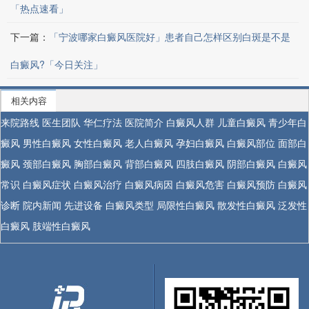
「热点速看」
下一篇：
「宁波哪家白癜风医院好」患者自己怎样区别白斑是不是
白癜风?「今日关注」
相关内容
来院路线
医生团队
华仁疗法
医院简介
白癜风人群
儿童白癜风
青少年白
癜风
男性白癜风
女性白癜风
老人白癜风
孕妇白癜风
白癜风部位
面部白
癜风
颈部白癜风
胸部白癜风
背部白癜风
四肢白癜风
阴部白癜风
白癜风
常识
白癜风症状
白癜风治疗
白癜风病因
白癜风危害
白癜风预防
白癜风
诊断
院内新闻
先进设备
白癜风类型
局限性白癜风
散发性白癜风
泛发性
白癜风
肢端性白癜风