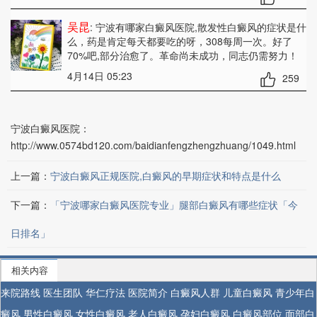
吴昆
: 宁波有哪家白癜风医院,散发性白癜风的症状是什
么
，药是肯定每天都要吃的呀，308每周一次。好了
70%吧,部分治愈了。革命尚未成功，同志仍需努力！
4月14日 05:23
259
宁波白癜风医院：
http://www.0574bd120.com/baidianfengzhengzhuang/1049.html
上一篇：
宁波白癜风正规医院,白癜风的早期症状和特点是什么
下一篇：
「宁波哪家白癜风医院专业」腿部白癜风有哪些症状「今
日排名」
相关内容
来院路线
医生团队
华仁疗法
医院简介
白癜风人群
儿童白癜风
青少年白
癜风
男性白癜风
女性白癜风
老人白癜风
孕妇白癜风
白癜风部位
面部白