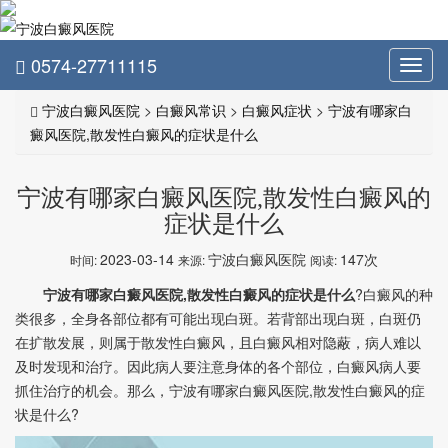
0574-27711115
Toggl
navig
宁波白癜风医院
>
白癜风常识
>
白癜风症状
>
宁波有哪家白
癜风医院,散发性白癜风的症状是什么
宁波有哪家白癜风医院,散发性白癜风的
症状是什么
2023-03-14
宁波白癜风医院
147次
时间:
来源:
阅读:
宁波有哪家白癜风医院,散发性白癜风的症状是什么
?白癜风的种
类很多，全身各部位都有可能出现白斑。若背部出现白斑，白斑仍
在扩散发展，则属于散发性白癜风，且白癜风相对隐蔽，病人难以
及时发现和治疗。因此病人要注意身体的各个部位，白癜风病人要
抓住治疗的机会。那么，宁波有哪家白癜风医院,散发性白癜风的症
状是什么?