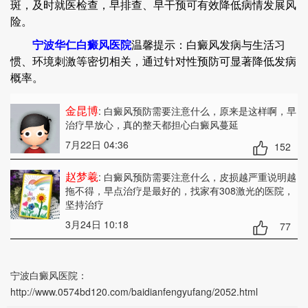
斑，及时就医检查，早排查、早干预可有效降低病情发展风
险。
宁波华仁白癜风医院
温馨提示：白癜风发病与生活习
惯、环境刺激等密切相关，通过针对性预防可显著降低发病
概率。
金昆博
: 白癜风预防需要注意什么
，原来是这样啊，早
治疗早放心，真的整天都担心白癜风蔓延
7月22日 04:36
152
赵梦羲
: 白癜风预防需要注意什么
，皮损越严重说明越
拖不得，早点治疗是最好的，找家有308激光的医院，
坚持治疗
3月24日 10:18
77
宁波白癜风医院：
http://www.0574bd120.com/baidianfengyufang/2052.html