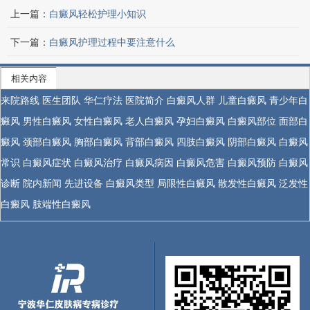
上一篇：
白癜风轻松护理小知识
下一篇：
白癜风护理过程中要注意什么
相关内容
来院路线
医生团队
华仁疗法
医院简介
白癜风人群
儿童白癜风
青少年白
癜风
男性白癜风
女性白癜风
老人白癜风
孕妇白癜风
白癜风部位
面部白
癜风
颈部白癜风
胸部白癜风
背部白癜风
四肢白癜风
阴部白癜风
白癜风
常识
白癜风症状
白癜风治疗
白癜风病因
白癜风危害
白癜风预防
白癜风
诊断
院内新闻
先进设备
白癜风类型
局限性白癜风
散发性白癜风
泛发性
白癜风
肢端性白癜风