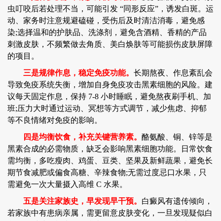
虫叮咬后若处理不当，可能引发 “同形反应”，诱发白斑。运
动、家务时注意规避磕碰，受伤后及时清洁消毒，避免感
染;选择温和的护肤品、洗涤剂，避免含酒精、香精的产品
刺激皮肤，不频繁做去角质、美白焕肤等可能损伤皮肤屏障
的项目。
三是规律作息，稳定免疫功能。
长期熬夜、作息紊乱会
导致免疫系统失衡，增加自身免疫攻击黑素细胞的风险。建
议每天固定作息，保持 7-8 小时睡眠，避免熬夜刷手机、加
班;压力大时通过运动、冥想等方式调节，减少焦虑、抑郁
等不良情绪对免疫的影响。
四是均衡饮食，补充关键营养素。
酪氨酸、铜、锌等是
黑素合成的必需物质，缺乏会影响黑素细胞功能。日常饮食
需均衡，多吃瘦肉、鸡蛋、豆类、坚果及新鲜蔬果，避免长
期节食减肥或偏食高糖、辛辣食物;无需过度忌口水果，只
需避免一次大量摄入高维 C 水果。
五是关注家族史，早发现早干预。
白癜风有遗传倾向，
若家族中有患病亲属，需更留意皮肤变化，一旦发现疑似白