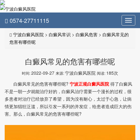
0574-27711115
Toggl
navig
宁波白癜风医院
>
白癜风常识
>
白癜风危害
>
白癜风常见的
危害有哪些呢
白癜风常见的危害有哪些呢
2022-09-27
宁波白癜风医院
185次
时间:
来源:
阅读:
白癜风常见的危害有哪些呢?
宁波正规白癜风医院
得了白癜风
不是一朝一夕就能治疗好的，白癜风治疗需要一个漫长的过程，很
多患者对治疗已经放弃了希望，因为没有耐心，太过于心急，让病
情更加猖狂泛滥，所以引发一系列的并发症，给患者造成巨大的伤
害。那么，白癜风常见的危害有哪些呢?