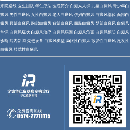
来院路线
医生团队
华仁疗法
医院简介
白癜风人群
儿童白癜风
青少年白
癜风
男性白癜风
女性白癜风
老人白癜风
孕妇白癜风
白癜风部位
面部白
癜风
颈部白癜风
胸部白癜风
背部白癜风
四肢白癜风
阴部白癜风
白癜风
常识
白癜风症状
白癜风治疗
白癜风病因
白癜风危害
白癜风预防
白癜风
诊断
院内新闻
先进设备
白癜风类型
局限性白癜风
散发性白癜风
泛发性
白癜风
肢端性白癜风