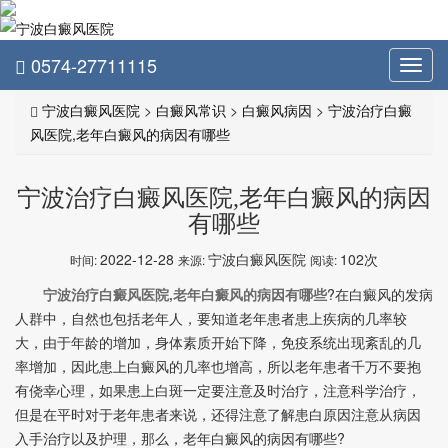
0574-27711115
Toggl
navig
宁波白癜风医院
>
白癜风常识
>
白癜风病因
>
宁波治疗白癜
风医院,老年白癜风的病因有哪些
宁波治疗白癜风医院,老年白癜风的病因
有哪些
2022-12-28
宁波白癜风医院
102次
时间:
来源:
阅读:
宁波治疗白癜风医院,老年白癜风的病因有哪些
?在白癜风的发病
人群中，自然也包括老年人，要知道老年患者患上疾病的几率较
大，由于年龄的增加，身体素质开始下降，免疫系统出现紊乱的几
率增加，因此患上白癜风的几率也增高，所以老年患者千万不要抱
有侥幸心理，如果患上白斑一定要注意及时治疗，注意科学治疗，
但是在平时对于老年患者来说，还得注意了解患白原因注意从病因
入手治疗以及护理，那么，老年白癜风的病因有哪些?