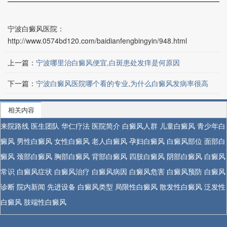
宁波白癜风医院：
http://www.0574bd120.com/baidianfengbingyin/948.html
上一篇：
宁波哪里治白癜风便宜,白斑患处发痒是何原因
下一篇：
宁波白癜风医院哪个看的专业,为什么白癜风发病率很高
相关内容
来院路线
医生团队
华仁疗法
医院简介
白癜风人群
儿童白癜风
青少年白
癜风
男性白癜风
女性白癜风
老人白癜风
孕妇白癜风
白癜风部位
面部白
癜风
颈部白癜风
胸部白癜风
背部白癜风
四肢白癜风
阴部白癜风
白癜风
常识
白癜风症状
白癜风治疗
白癜风病因
白癜风危害
白癜风预防
白癜风
诊断
院内新闻
先进设备
白癜风类型
局限性白癜风
散发性白癜风
泛发性
白癜风
肢端性白癜风