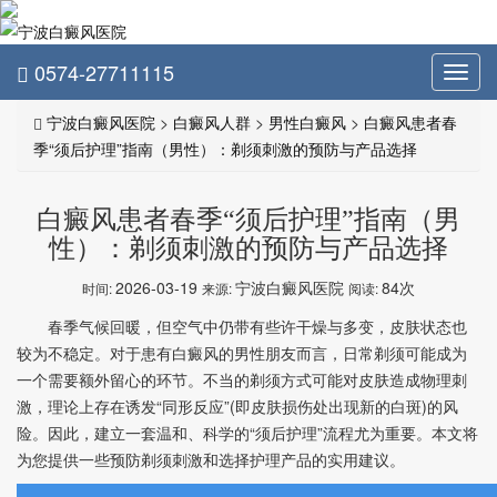
0574-27711115
Toggl
navig
宁波白癜风医院
>
白癜风人群
>
男性白癜风
>
白癜风患者春
季“须后护理”指南（男性）：剃须刺激的预防与产品选择
白癜风患者春季“须后护理”指南（男
性）：剃须刺激的预防与产品选择
2026-03-19
宁波白癜风医院
84次
时间:
来源:
阅读:
春季气候回暖，但空气中仍带有些许干燥与多变，皮肤状态也
较为不稳定。对于患有白癜风的男性朋友而言，日常剃须可能成为
一个需要额外留心的环节。不当的剃须方式可能对皮肤造成物理刺
激，理论上存在诱发“同形反应”(即皮肤损伤处出现新的白斑)的风
险。因此，建立一套温和、科学的“须后护理”流程尤为重要。本文将
为您提供一些预防剃须刺激和选择护理产品的实用建议。