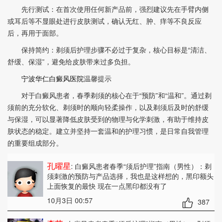
先行测试：在首次使用任何新产品前，强烈建议先在手臂内侧
或耳后等不显眼处进行皮肤测试，确认无红、肿、痒等不良反应
后，再用于面部。
保持简约：剃须后护理步骤不必过于复杂，核心目标是“清洁、
舒缓、保湿”，避免给皮肤带来过多负担。
宁波华仁白癜风医院
温馨提示
对于白癜风患者，春季剃须的核心在于“预防”和“温和”。通过剃
须前的充分软化、剃须时的顺向轻柔操作，以及剃须后及时的舒缓
与保湿，可以显著降低皮肤受到的物理与化学刺激，有助于维持皮
肤状态的稳定。建立并坚持一套温和的护理习惯，是日常自我管理
的重要组成部分。
孔曜星
: 白癜风患者春季“须后护理”指南（男性）：剃
须刺激的预防与产品选择
，我也是这样想的，黑印额头
上面恢复的最快 现在一点黑印都没有了
10月3日 00:57
387