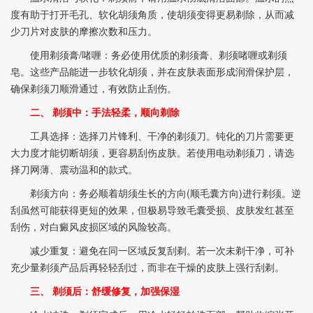
度有助于打开毛孔、软化胡须角质，使胡须变得更易剃除，从而减
少刀片对皮肤的摩擦次数和压力。
使用剃须膏/啫喱：务必使用优质的剃须膏、剃须啫喱或剃须
皂。这些产品能进一步软化胡须，并在皮肤表面形成润滑保护层，
确保剃须刀顺滑通过，有效防止刮伤。
二、 剃须中：手法轻柔，顺向剃除
工具选择：选择刀片锋利、干净的剃须刀。钝化的刀片需要更
大力度才能切断胡须，更容易刮伤皮肤。若使用电动剃须刀，请选
择刀网薄、震动温和的款式。
剃须方向：务必顺着胡须生长的方向(顺毛囊方向)进行剃须。逆
刮虽然可能获得更短的效果，但极易导致毛囊受损、皮肤发红甚至
刮伤，对白癜风皮损区域的风险较高。
减少重复：避免在同一区域反复刮剃。若一次未剃干净，可补
充少量剃须产品后再轻轻刮过，而非在干燥的皮肤上强行刮剃。
三、 剃须后：舒缓修复，加强保湿