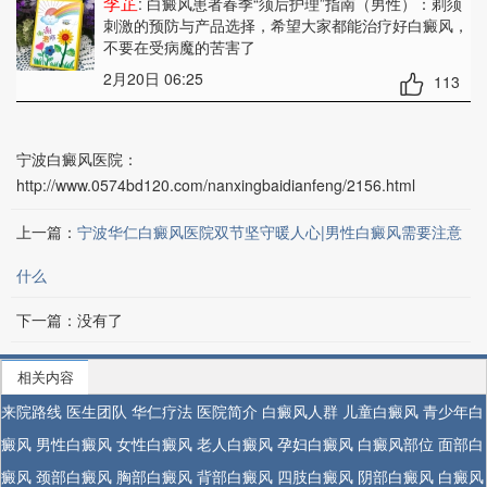
李芷
: 白癜风患者春季“须后护理”指南（男性）：剃须
刺激的预防与产品选择
，希望大家都能治疗好白癜风，
不要在受病魔的苦害了
2月20日 06:25
113
宁波白癜风医院：
http://www.0574bd120.com/nanxingbaidianfeng/2156.html
上一篇：
宁波华仁白癜风医院双节坚守暖人心|男性白癜风需要注意
什么
下一篇：没有了
相关内容
来院路线
医生团队
华仁疗法
医院简介
白癜风人群
儿童白癜风
青少年白
癜风
男性白癜风
女性白癜风
老人白癜风
孕妇白癜风
白癜风部位
面部白
癜风
颈部白癜风
胸部白癜风
背部白癜风
四肢白癜风
阴部白癜风
白癜风