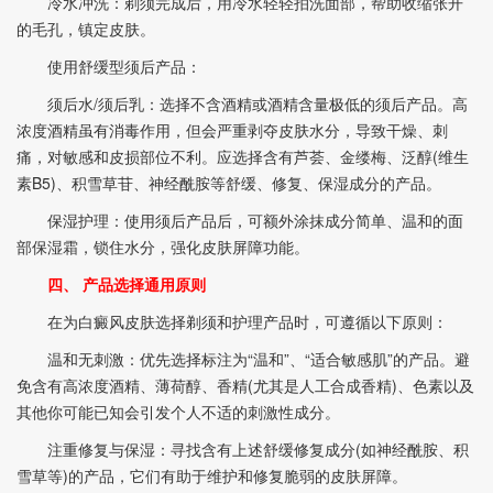
冷水冲洗：剃须完成后，用冷水轻轻拍洗面部，帮助收缩张开
的毛孔，镇定皮肤。
使用舒缓型须后产品：
须后水/须后乳：选择不含酒精或酒精含量极低的须后产品。高
浓度酒精虽有消毒作用，但会严重剥夺皮肤水分，导致干燥、刺
痛，对敏感和皮损部位不利。应选择含有芦荟、金缕梅、泛醇(维生
素B5)、积雪草苷、神经酰胺等舒缓、修复、保湿成分的产品。
保湿护理：使用须后产品后，可额外涂抹成分简单、温和的面
部保湿霜，锁住水分，强化皮肤屏障功能。
四、 产品选择通用原则
在为白癜风皮肤选择剃须和护理产品时，可遵循以下原则：
温和无刺激：优先选择标注为“温和”、“适合敏感肌”的产品。避
免含有高浓度酒精、薄荷醇、香精(尤其是人工合成香精)、色素以及
其他你可能已知会引发个人不适的刺激性成分。
注重修复与保湿：寻找含有上述舒缓修复成分(如神经酰胺、积
雪草等)的产品，它们有助于维护和修复脆弱的皮肤屏障。